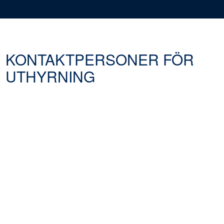
KONTAKTPERSONER FÖR
UTHYRNING
Läs mer om hur vi hanterar dina uppgifter.
KONTAKTPERSONER FÖR UTHYRNING