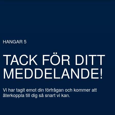
KONTAKTA OSS
HANGAR 5
Vill du veta mer om Hangar 5? Vi hjälper dig
TACK FÖR DITT
gärna.
MEDDELANDE!
Vi har tagit emot din förfrågan och kommer att
återkoppla till dig så snart vi kan.