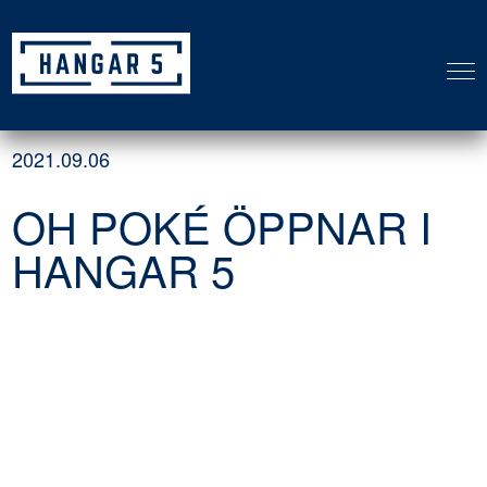
KONTAKTA OSS
2021.09.06
Vill du veta mer om Hangar 5? Vi hjälper dig
OH POKÉ ÖPPNAR I
gärna.
HANGAR 5