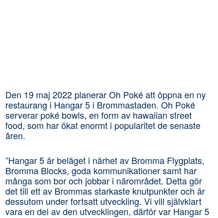
Den 19 maj 2022 planerar Oh Poké att öppna en ny
restaurang i Hangar 5 i Brommastaden. Oh Poké
serverar poké bowls, en form av hawaiian street
Läs mer om hur vi hanterar dina uppgifter.
food, som har ökat enormt i popularitet de senaste
åren.
”Hangar 5 är beläget i närhet av Bromma Flygplats,
Bromma Blocks, goda kommunikationer samt har
KONTAKTPERSONER FÖR UTHYRNING
många som bor och jobbar i närområdet. Detta gör
det till ett av Brommas starkaste knutpunkter och är
dessutom under fortsatt utveckling. Vi vill självklart
vara en del av den utvecklingen, därför var Hangar 5