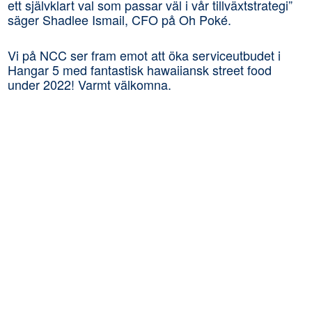
ett självklart val som passar väl i vår tillväxtstrategi”
säger Shadlee Ismail, CFO på Oh Poké.
Vi på NCC ser fram emot att öka serviceutbudet i
Hangar 5 med fantastisk hawaiiansk street food
under 2022! Varmt välkomna.
JOHN SVANSTRÖM
Projektuthyrare Stockholm,
+46722361630
Skicka mail