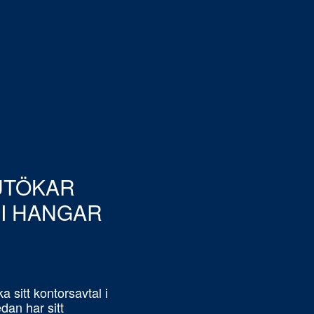
ÖR UTHYRNING
JOHN SVANSTRÖM
Projektuthyrare Stockholm,
+46722361630
Skicka mail
UTÖKAR
 I HANGAR
a sitt kontorsavtal i
dan har sitt