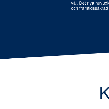
väl. Det nya huvudk
och framtidssäkrad
Läs mer om hur vi hanterar dina uppgifter.