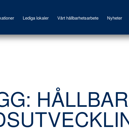
ationer
Lediga lokaler
Vårt hållbarhetsarbete
Nyheter
GG: HÅLLBAR
DSUTVECKLIN