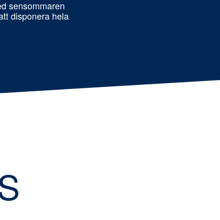
med sensommaren
tt disponera hela
S