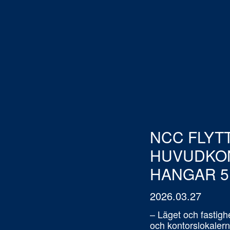
KONTAKTA OSS
Vill du veta mer om Hangar 5? Vi hjälpe
NCC FLYTT
HUVUDKON
HANGAR 5
2026.03.27
– Läget och fastighe
och kontorslokaler