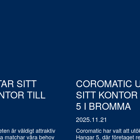
r dig gärna.
KONTAKTPERSONER F
AR SITT
COROMATIC 
TOR TILL
SITT KONTOR
5 I BROMMA
2025.11.21
ten är väldigt attraktiv
Coromatic har valt att utök
na matchar våra behov
Hangar 5, där företaget re